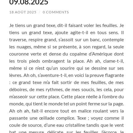
09.08.2025
18 AOÛT 2025
/
0 COMMENTS
Je tiens un grand texe, dit-il faisant voler les feuilles. Je
tiens un grand texe, ajoute agite-t-il en tous sens. Il
traverse, respire grand, s’assoit sur un banc, contemple
les nuages, même si se présente, à son regard, la seule
couronne verte et dense du copalme d’Amérique dont
les trois pieds ombragent la place. Ah ah, clame-t-il,
même si ce n’est qu’un sourire qui se dessine sur ses
lèvres. Ah oh, s’aventure-t-il, en voici la preuve flagrante
: ce grand texe m’a fait sortir de mes feuilles, de mes
déboires, de mes rythmes, de mes soucis, les cela, pour
m’asseoir sur cette place. Cette place réelle à l’ombre du
monde, qui tient le monde tel un point ferme sur la page.
Ah oh ah, fait-il encore tout en malice roulant vers la
passante une œillade complice. Texe ; voyez comme il
coule de source, d’une eau cristalline tandis que le vent
bat une mesure, délicate, sur les feuilles, l’écorce, le