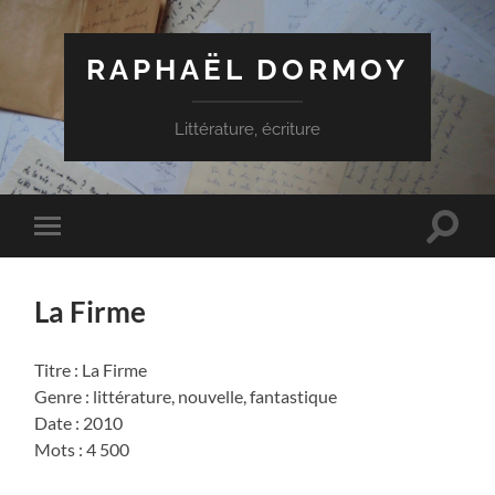
RAPHAËL DORMOY
Littérature, écriture
Toggle
Toggle
search
mobile
field
menu
La Firme
Titre : La Firme
Genre : littérature, nouvelle, fantastique
Date : 2010
Mots : 4 500