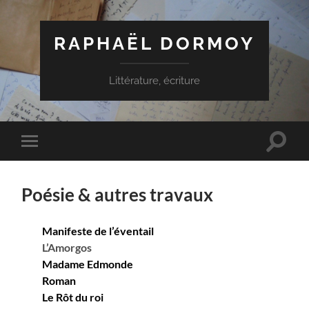
RAPHAËL DORMOY
Littérature, écriture
Toggle
Toggle
search
mobile
field
menu
Poésie & autres travaux
Manifeste de l’éventail
L’Amorgos
Madame Edmonde
Roman
Le Rôt du roi