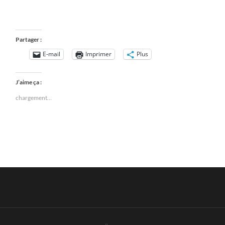
Raphaël Dormoy : littérature, écriture
Partager :
E-mail
Imprimer
Plus
J’aime ça :
chargement…