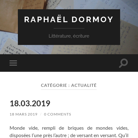
RAPHAËL DORMOY
Littérature, écriture
Toggle
Toggle
search
mobile
field
menu
CATÉGORIE :
ACTUALITÉ
18.03.2019
18 MARS 2019
/
0 COMMENTS
Monde vide, rempli de briques de mondes vides,
disposées l’une près l’autre ; de versant en versant. Qu’il