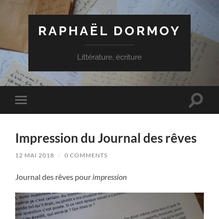
RAPHAËL DORMOY
Littérature, écriture
Toggle
Toggle
search
mobile
field
menu
Impression du Journal des rêves
12 MAI 2018
/
0 COMMENTS
Journal des rêves pour
impression