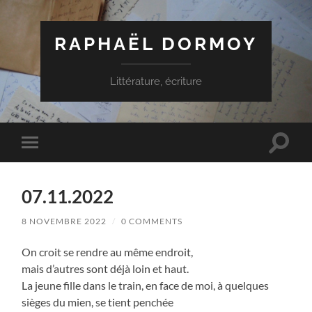
RAPHAËL DORMOY
Littérature, écriture
Toggle
Toggle
search
mobile
field
menu
07.11.2022
8 NOVEMBRE 2022
/
0 COMMENTS
On croit se rendre au même endroit,
mais d’autres sont déjà loin et haut.
La jeune fille dans le train, en face de moi, à quelques
sièges du mien, se tient penchée