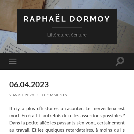
RAPHAËL DORMOY
Littérature, écriture
Toggle
Toggle
search
mobile
field
menu
06.04.2023
9 AVRIL 2023
/
0 COMMENTS
Il n’y a plus d’histoires à raconter. Le merveilleux est
mort. En était-il autrefois de telles assertions possibles ?
Dans la petite allée les passants s’en vont, certainement
au travail. Et les quelques retardataires, à moins qu’ils