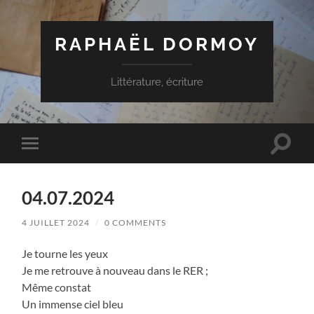
RAPHAËL DORMOY
Littérature, écriture
Toggle
Toggle
search
mobile
field
menu
04.07.2024
4 JUILLET 2024
/
0 COMMENTS
Je tourne les yeux
Je me retrouve à nouveau dans le RER ;
Même constat
Un immense ciel bleu