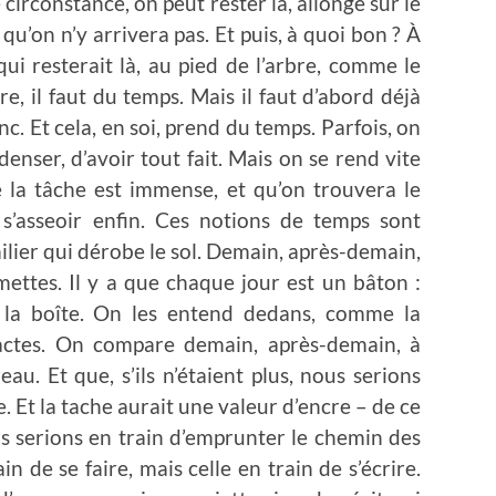
e circonstance, on peut rester là, allongé sur le
, qu’on n’y arrivera pas. Et puis, à quoi bon ? À
ui resterait là, au pied de l’arbre, comme le
ire, il faut du temps. Mais il faut d’abord déjà
nc. Et cela, en soi, prend du temps. Parfois, on
enser, d’avoir tout fait. Mais on se rend vite
la tâche est immense, et qu’on trouvera le
s’asseoir enfin. Ces notions de temps sont
lier qui dérobe le sol. Demain, après-demain,
ettes. Il y a que chaque jour est un bâton :
 la boîte. On les entend dedans, comme la
tactes. On compare demain, après-demain, à
au. Et que, s’ils n’étaient plus, nous serions
re. Et la tache aurait une valeur d’encre – de ce
ous serions en train d’emprunter le chemin des
in de se faire, mais celle en train de s’écrire.