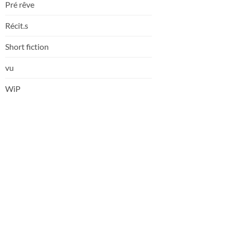
Pré rêve
Récit.s
Short fiction
vu
WiP