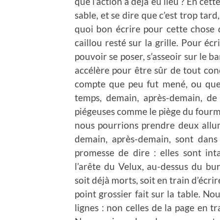
que l’action a déjà eu lieu ? En cett
sable, et se dire que c’est trop tard
quoi bon écrire pour cette chose q
caillou resté sur la grille. Pour écr
pouvoir se poser, s’asseoir sur le ba
accélère pour être sûr de tout cond
compte que peu fut mené, ou que 
temps, demain, après-demain, de 
piégeuses comme le piège du fourmi
nous pourrions prendre deux allum
demain, après-demain, sont dans
promesse de dire : elles sont in
l’arête du Velux, au-dessus du bure
soit déjà morts, soit en train d’écri
point grossier fait sur la table. N
lignes : non celles de la page en tra