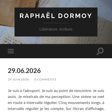
RAPHAËL DORMOY
Littérature, écriture
Toggle
Toggle
search
mobile
field
menu
29.06.2026
29 JUIN 2026
/
0 COMMENTS
Je suis à l’aéroport. Je suis au point de rencontre. Je suis
assis. Je m’extrais de ma perception. Une sirène se met
en route à intervalle régulier. Cinq mouvements longs, à
intervalle régulier je les compte. Sur l’écran d’affichage,