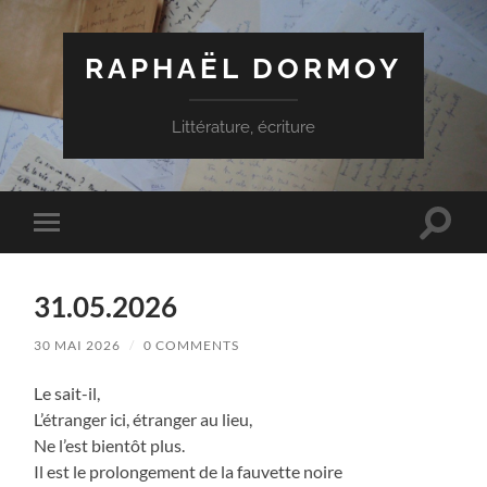
RAPHAËL DORMOY
Littérature, écriture
Toggle
Toggle
search
mobile
field
menu
31.05.2026
30 MAI 2026
/
0 COMMENTS
Le sait-il,
L’étranger ici, étranger au lieu,
Ne l’est bientôt plus.
Il est le prolongement de la fauvette noire