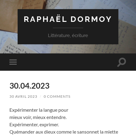
RAPHAËL DORMOY
Littérature, écriture
Toggle
Toggle
search
mobile
field
menu
30.04.2023
30 AVRIL 2023
/
0 COMMENTS
Expérimenter la langue pour
mieux voir, mieux entendre.
Expérimenter, exprimer.
Quémander aux dieux comme le sansonnet la miette