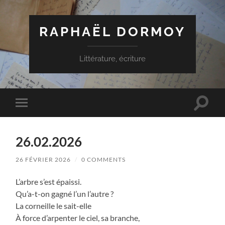
RAPHAËL DORMOY
Littérature, écriture
Toggle
Toggle
search
mobile
field
menu
26.02.2026
26 FÉVRIER 2026
/
0 COMMENTS
L’arbre s’est épaissi.
Qu’a-t-on gagné l’un l’autre ?
La corneille le sait-elle
À force d’arpenter le ciel, sa branche,