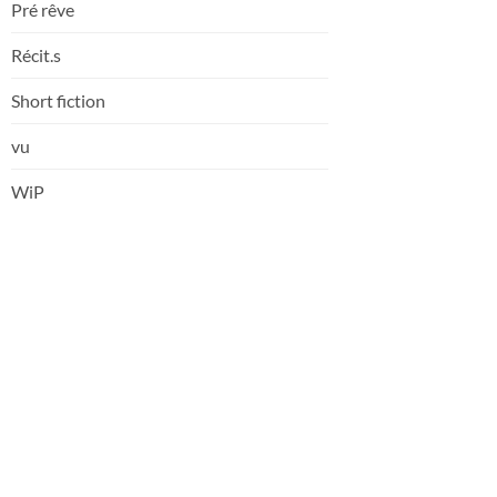
Pré rêve
Récit.s
Short fiction
vu
WiP