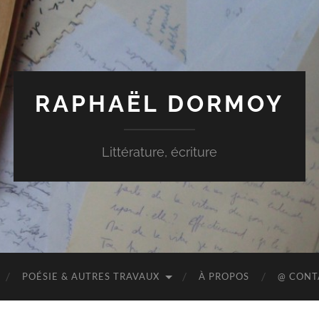
RAPHAËL DORMOY
Littérature, écriture
POÉSIE & AUTRES TRAVAUX
À PROPOS
@ CONT