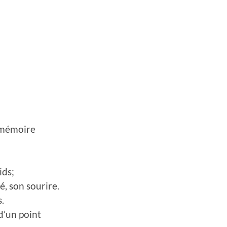
 mémoire
ids;
é, son sourire.
.
 d’un point