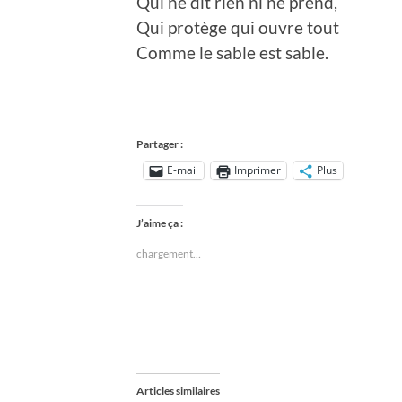
Qui ne dit rien ni ne prend,
Qui protège qui ouvre tout
Comme le sable est sable.
Partager :
E-mail
Imprimer
Plus
J’aime ça :
chargement…
Articles similaires