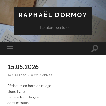
RAPHAËL DORMOY
Littérature, écriture
Toggle
Toggle
search
mobile
field
menu
15.05.2026
16 MAI 2026
/
0 COMMENTS
Pêcheurs en bord de nuage
Ligne ligne
Faire le tour du galet,
dans le roulis.