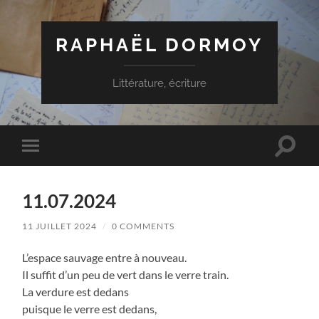
RAPHAËL DORMOY
Littérature, écriture
Toggle
Toggle
search
mobile
field
menu
11.07.2024
11 JUILLET 2024
/
0 COMMENTS
L’espace sauvage entre à nouveau.
Il suffit d’un peu de vert dans le verre train.
La verdure est dedans
puisque le verre est dedans,