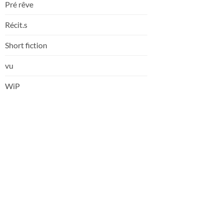
Pré rêve
Récit.s
Short fiction
vu
WiP