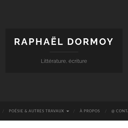
RAPHAËL DORMOY
Littérature, écriture
POÉSIE & AUTRES TRAVAUX
À PROPOS
@ CONT