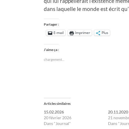
qui lui rappellerait l’existence mêm
dans laquelle le monde est écrit qu’il
Partager :
E-mail
Imprimer
Plus
J’aime ça :
chargement…
Articles similaires
15.02.2026
20.11.2020
20 février 2026
21 novemb
Dans "Journal"
Dans "Jour