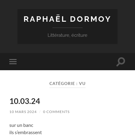
RAPHAËL DORMOY
Littérature, écriture
Toggle
Toggle
search
mobile
field
menu
CATÉGORIE :
VU
10.03.24
10 MARS 2024
/
0 COMMENTS
sur un banc
ils s’embrassent