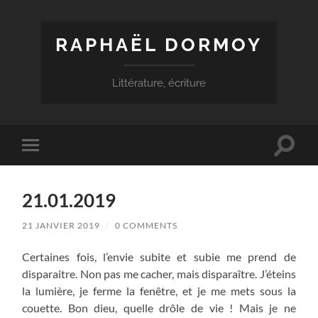
RAPHAËL DORMOY
Littérature, écriture
Toggle
Toggle
search
mobile
field
menu
21.01.2019
21 JANVIER 2019
/
0 COMMENTS
Certaines fois, l’envie subite et subie me prend de
disparaitre. Non pas me cacher, mais disparaître. J’éteins
la lumière, je ferme la fenêtre, et je me mets sous la
couette. Bon dieu, quelle drôle de vie ! Mais je ne