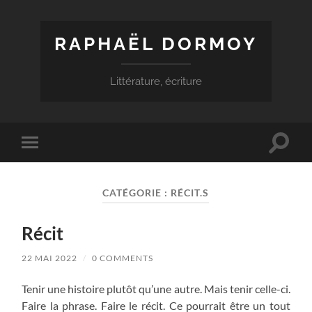
RAPHAËL DORMOY
Littérature, écriture
Toggle
Toggle
search
mobile
field
menu
CATÉGORIE :
RÉCIT.S
Récit
22 MAI 2022
/
0 COMMENTS
Tenir une histoire plutôt qu’une autre. Mais tenir celle-ci.
Faire la phrase. Faire le récit. Ce pourrait être un tout