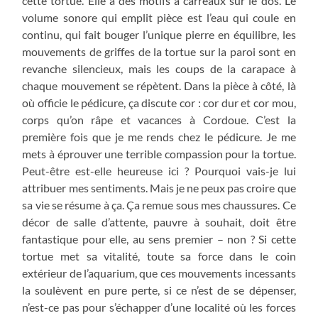
cette tortue. Elle a des motifs à carreaux sur le dos. Le
volume sonore qui emplit pièce est l’eau qui coule en
continu, qui fait bouger l’unique pierre en équilibre, les
mouvements de griffes de la tortue sur la paroi sont en
revanche silencieux, mais les coups de la carapace à
chaque mouvement se répètent. Dans la pièce à côté, là
où officie le pédicure, ça discute cor : cor dur et cor mou,
corps qu’on râpe et vacances à Cordoue. C’est la
première fois que je me rends chez le pédicure. Je me
mets à éprouver une terrible compassion pour la tortue.
Peut-être est-elle heureuse ici ? Pourquoi vais-je lui
attribuer mes sentiments. Mais je ne peux pas croire que
sa vie se résume à ça. Ça remue sous mes chaussures. Ce
décor de salle d’attente, pauvre à souhait, doit être
fantastique pour elle, au sens premier – non ? Si cette
tortue met sa vitalité, toute sa force dans le coin
extérieur de l’aquarium, que ces mouvements incessants
la soulèvent en pure perte, si ce n’est de se dépenser,
n’est-ce pas pour s’échapper d’une localité où les forces