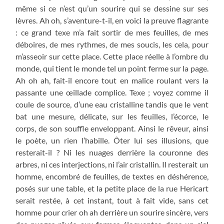
même si ce n’est qu’un sourire qui se dessine sur ses
lèvres. Ah oh, s’aventure-t-il, en voici la preuve flagrante
: ce grand texe m’a fait sortir de mes feuilles, de mes
déboires, de mes rythmes, de mes soucis, les cela, pour
m’asseoir sur cette place. Cette place réelle à l’ombre du
monde, qui tient le monde tel un point ferme sur la page.
Ah oh ah, fait-il encore tout en malice roulant vers la
passante une œillade complice. Texe ; voyez comme il
coule de source, d’une eau cristalline tandis que le vent
bat une mesure, délicate, sur les feuilles, l’écorce, le
corps, de son souffle enveloppant. Ainsi le rêveur, ainsi
le poète, un rien l’habille. Ôter lui ses illusions, que
resterait-il ? Ni les nuages derrière la couronne des
arbres, ni ces interjections, ni l’air cristallin. Il resterait un
homme, encombré de feuilles, de textes en déshérence,
posés sur une table, et la petite place de la rue Hericart
serait restée, à cet instant, tout à fait vide, sans cet
homme pour crier oh ah derrière un sourire sincère, vers