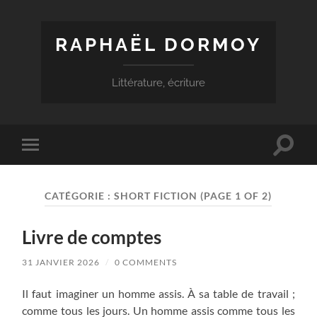
RAPHAËL DORMOY
Littérature, écriture
Toggle
Toggle
search
mobile
field
menu
CATÉGORIE :
SHORT FICTION
(PAGE 1 OF 2)
Livre de comptes
31 JANVIER 2026
/
0 COMMENTS
Il faut imaginer un homme assis. À sa table de travail ;
comme tous les jours. Un homme assis comme tous les