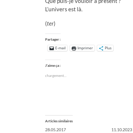
Que puis-je vouloir à présent ?
L’univers est là.
(
ter
)
Partager :
E-mail
Imprimer
Plus
J’aime ça :
chargement…
Articles similaires
28.05.2017
11.10.2023