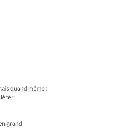
, mais quand même :
ière ;
en grand