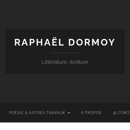
RAPHAËL DORMOY
Littérature, écriture
POÉSIE & AUTRES TRAVAUX
À PROPOS
@ CONT