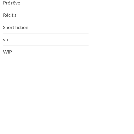
Pré rêve
Récit.s
Short fiction
vu
WiP