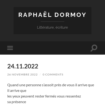
RAPHAËL DORMOY
Littérature, écriture
Toggle
Toggle
search
mobile
field
menu
24.11.2022
26 NOVEMBRE 2022
/
0 COMMENTS
Quand une personne s’assoit près de vous il arrive que
Il arrive que
les yeux peuvent rester fermés vous ressentez
sa présence