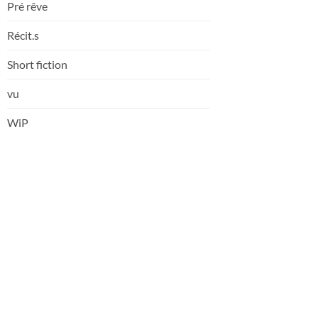
Pré rêve
Récit.s
Short fiction
vu
WiP