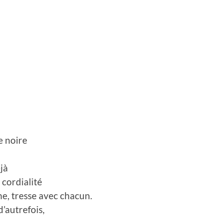
e noire
jà
cordialité
ane, tresse avec chacun.
d’autrefois,