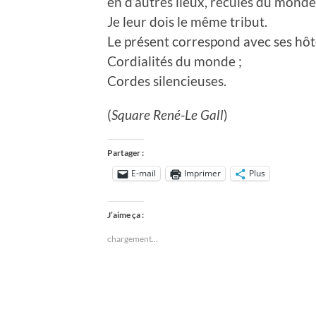
en d’autres lieux, reculés du monde
Je leur dois le même tribut.
Le présent correspond avec ses hôte
Cordialités du monde ;
Cordes silencieuses.
(
Square René-Le Gall
)
Partager :
E-mail
Imprimer
Plus
J’aime ça :
chargement…