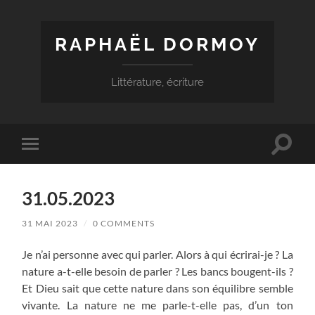
RAPHAËL DORMOY
Littérature, écriture
Toggle
Toggle
search
mobile
field
menu
31.05.2023
31 MAI 2023
/
0 COMMENTS
Je n’ai personne avec qui parler. Alors à qui écrirai-je ? La
nature a-t-elle besoin de parler ? Les bancs bougent-ils ?
Et Dieu sait que cette nature dans son équilibre semble
vivante. La nature ne me parle-t-elle pas, d’un ton