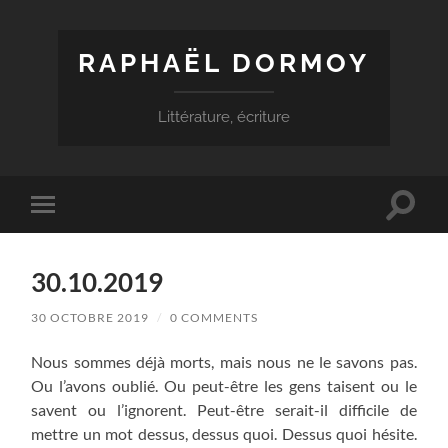
RAPHAËL DORMOY
Littérature, écriture
Toggle
Toggle
search
mobile
field
menu
30.10.2019
30 OCTOBRE 2019
/
0 COMMENTS
Nous sommes déjà morts, mais nous ne le savons pas.
Ou l’avons oublié. Ou peut-être les gens taisent ou le
savent ou l’ignorent. Peut-être serait-il difficile de
mettre un mot dessus, dessus quoi. Dessus quoi hésite.