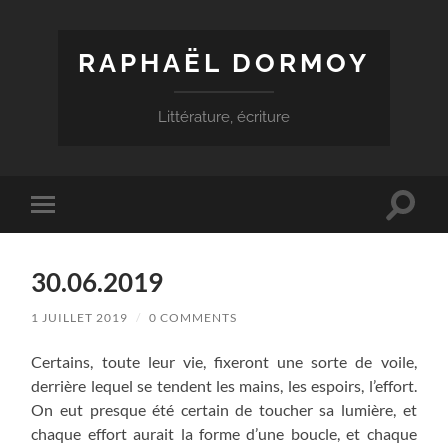
RAPHAËL DORMOY
Littérature, écriture
Toggle
Toggle
search
mobile
field
menu
30.06.2019
1 JUILLET 2019
/
0 COMMENTS
Certains, toute leur vie, fixeront une sorte de voile,
derrière lequel se tendent les mains, les espoirs, l’effort.
On eut presque été certain de toucher sa lumière, et
chaque effort aurait la forme d’une boucle, et chaque