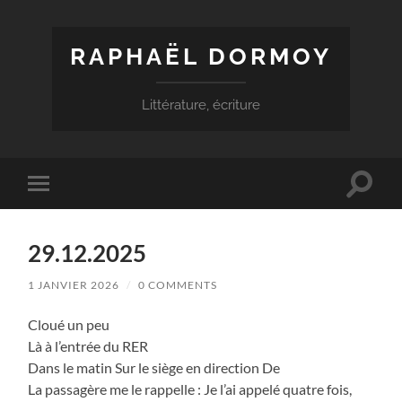
RAPHAËL DORMOY
Littérature, écriture
Toggle
Toggle
search
mobile
field
menu
29.12.2025
1 JANVIER 2026
/
0 COMMENTS
Cloué un peu
Là à l’entrée du RER
Dans le matin Sur le siège en direction De
La passagère me le rappelle : Je l’ai appelé quatre fois,