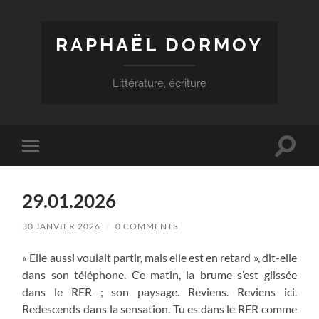
RAPHAËL DORMOY
Littérature, écriture
Toggle
Toggle
search
mobile
field
menu
29.01.2026
30 JANVIER 2026
/
0 COMMENTS
« Elle aussi voulait partir, mais elle est en retard », dit-elle
dans son téléphone. Ce matin, la brume s’est glissée
dans le RER ; son paysage. Reviens. Reviens ici.
Redescends dans la sensation. Tu es dans le RER comme