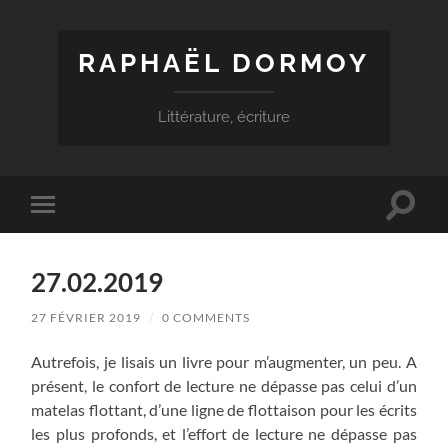
RAPHAËL DORMOY
Littérature, écriture
Toggle
Toggle
search
mobile
field
menu
27.02.2019
27 FÉVRIER 2019
/
0 COMMENTS
Autrefois, je lisais un livre pour m’augmenter, un peu. A
présent, le confort de lecture ne dépasse pas celui d’un
matelas flottant, d’une ligne de flottaison pour les écrits
les plus profonds, et l’effort de lecture ne dépasse pas