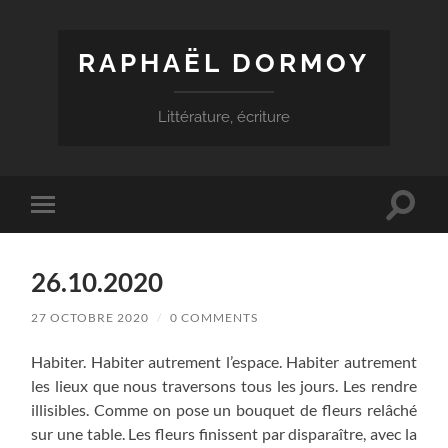
RAPHAËL DORMOY
Littérature, écriture
Toggle
Toggle
search
mobile
field
menu
26.10.2020
27 OCTOBRE 2020
/
0 COMMENTS
Habiter. Habiter autrement l’espace. Habiter autrement
les lieux que nous traversons tous les jours. Les rendre
illisibles. Comme on pose un bouquet de fleurs relâché
sur une table. Les fleurs finissent par disparaître, avec la