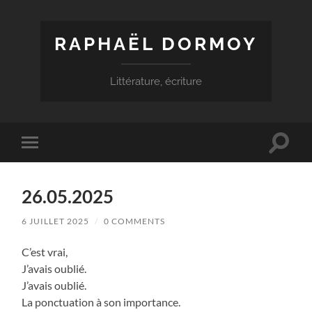
RAPHAËL DORMOY
Littérature, écriture
Toggle
Toggle
search
mobile
field
menu
26.05.2025
6 JUILLET 2025
/
0 COMMENTS
C’est vrai,
J’avais oublié.
J’avais oublié.
La ponctuation à son importance.