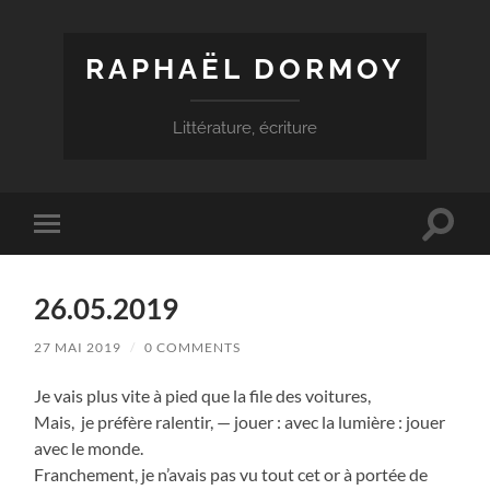
RAPHAËL DORMOY
Littérature, écriture
Toggle
Toggle
search
mobile
field
menu
26.05.2019
27 MAI 2019
/
0 COMMENTS
Je vais plus vite à pied que la file des voitures,
Mais, je préfère ralentir, — jouer : avec la lumière : jouer
avec le monde.
Franchement, je n’avais pas vu tout cet or à portée de