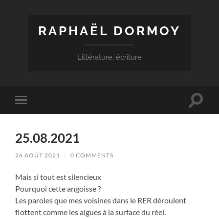
RAPHAËL DORMOY
Littérature, écriture
Toggle
Toggle
search
mobile
field
menu
25.08.2021
26 AOÛT 2021
/
0 COMMENTS
Mais si tout est silencieux
Pourquoi cette angoisse ?
Les paroles que mes voisines dans le RER déroulent
flottent comme les algues à la surface du réel.