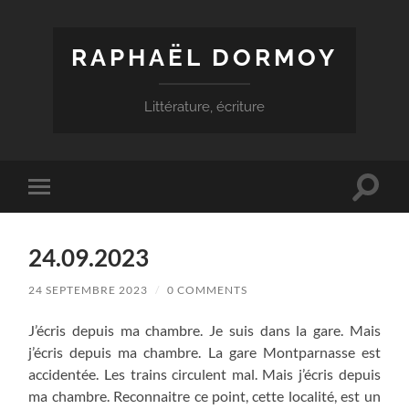
RAPHAËL DORMOY
Littérature, écriture
Toggle
Toggle
search
mobile
field
menu
24.09.2023
24 SEPTEMBRE 2023
/
0 COMMENTS
J’écris depuis ma chambre. Je suis dans la gare. Mais
j’écris depuis ma chambre. La gare Montparnasse est
accidentée. Les trains circulent mal. Mais j’écris depuis
ma chambre. Reconnaitre ce point, cette localité, est un