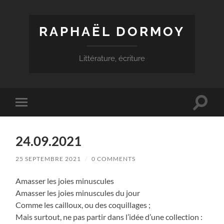
RAPHAËL DORMOY
Littérature, écriture
Toggle
Toggle
search
mobile
field
menu
24.09.2021
25 SEPTEMBRE 2021
/
0 COMMENTS
Amasser les joies minuscules
Amasser les joies minuscules du jour
Comme les cailloux, ou des coquillages ;
Mais surtout, ne pas partir dans l’idée d’une collection :