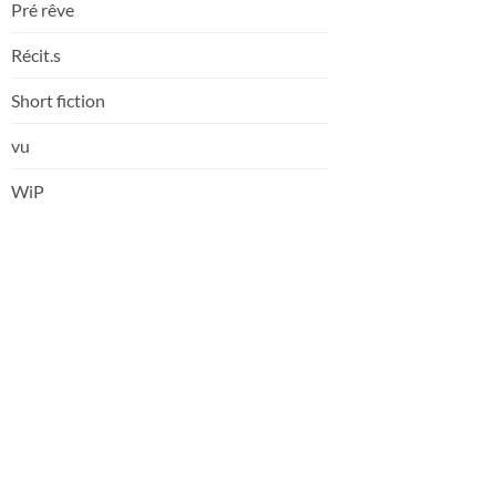
Pré rêve
Récit.s
Short fiction
vu
WiP