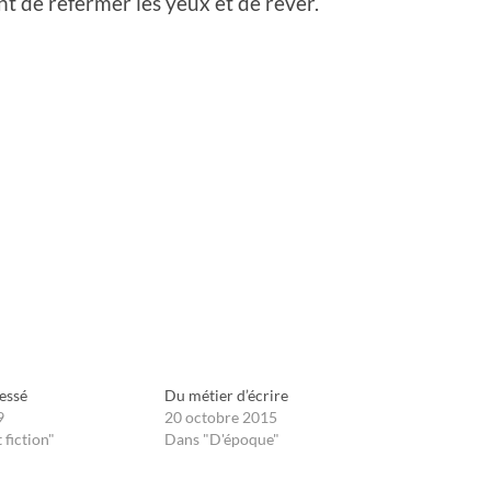
ant de refermer les yeux et de rêver.
essé
Du métier d’écrire
9
20 octobre 2015
 fiction"
Dans "D'époque"