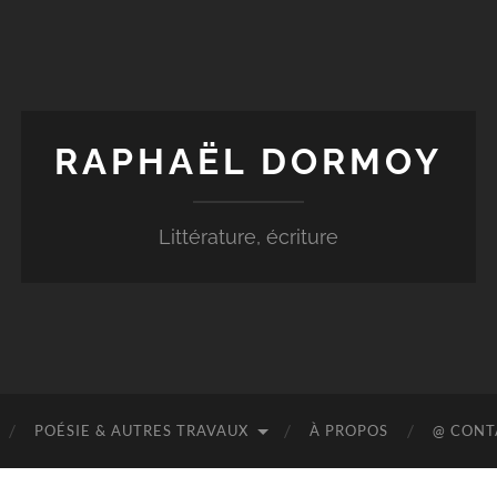
RAPHAËL DORMOY
Littérature, écriture
POÉSIE & AUTRES TRAVAUX
À PROPOS
@ CONT