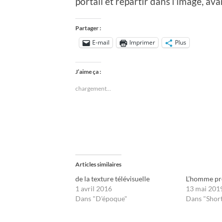
portail et repartir dans l’image, av
Partager :
E-mail
Imprimer
Plus
J’aime ça :
chargement…
Articles similaires
de la texture télévisuelle
L’homme pr
1 avril 2016
13 mai 201
Dans "D'époque"
Dans "Short