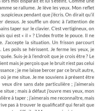
lors moi disparaît et lui s’éteint. Comme une
mme se rallume. Je lève les yeux. Mon reflet
 suspicieux pendant que j’écris. On dirait qu’il
er dessus. Je souffle un donc à l’attention de
ins taper sur le clavier. C’est vertigineux, on
ais qui est « il » ? L’index frotte le pouce. Il ne
. J’accepte la situation. Un frisson parcourt
 Les poils se hérissent. Je ferme les yeux, je
uée. Suis-je à l’endroit que je crois être ? Le
ent mais je perçois que le bruit n’est pas celui
sance ; je me laisse bercer par ce bruit autre,
où je me situe. Je me souviens à présent être
je veux dire sans date particulière ; j’aimerais
e situe ; mais à défaut j’ouvre mes yeux, mon
lière à taper ; j’aimerais me reconnaître, mais
rive pas à trouver le qualificatif qui ferait que