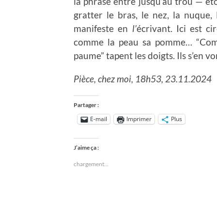
la phrase entre jusqu’au trou — éto
gratter le bras, le nez, la nuque, 
manifeste en
l’
écrivant. Ici est ci
comme la peau sa pomme… “Comm
paume” tapent les doigts. Ils s’en vo
Pièce, chez moi, 18h53, 23.11.2024
Partager :
E-mail
Imprimer
Plus
J’aime ça :
chargement…