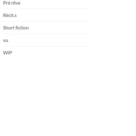
Pré rêve
Récit.s
Short fiction
vu
WiP