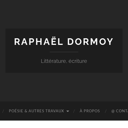
RAPHAËL DORMOY
Littérature, écriture
POÉSIE & AUTRES TRAVAUX
À PROPOS
@ CONT