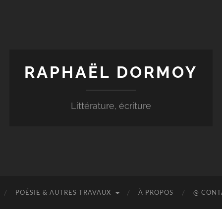
RAPHAËL DORMOY
Littérature, écriture
POÉSIE & AUTRES TRAVAUX
À PROPOS
@ CONT