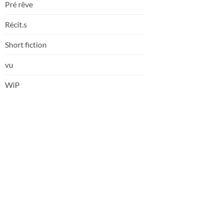
Pré rêve
Récit.s
Short fiction
vu
WiP