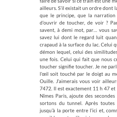
faire de savoir si ce train est une 
ailleurs. S’il existait un ordre dont
que le principe, que la narration
d’ouvrir de toucher, de voir ? Pa
savent, à demi mot, par… vous s
savez lui dont le regard luit qu
crapaud à la surface du lac. Celui q
démon lequel, celui des similitudes
une fois. Celui qui fait que nous 
toucher signifie toucher. Je ne par
l’œil soit touché par le doigt au m
Ouille. J’aimerais vous voir aill
7472. Il est exactement 11 h 47 et 
Nîmes Paris, ajoute des secondes
sortons du tunnel. Après toutes 
jusqu’à la porte entre l’ici et, co