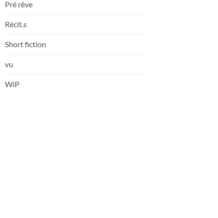
Pré rêve
Récit.s
Short fiction
vu
WiP