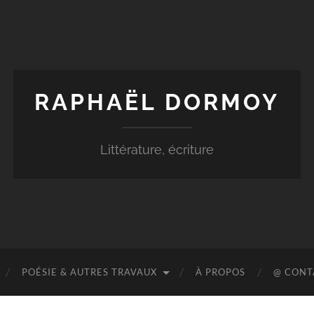
RAPHAËL DORMOY
Littérature, écriture
POÉSIE & AUTRES TRAVAUX
À PROPOS
@ CONT