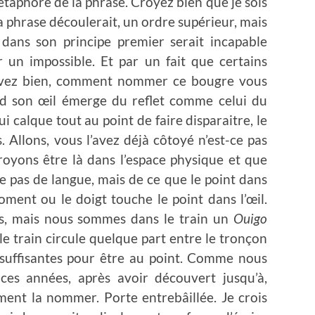
métaphore de la phrase. Croyez bien que je sois
 la phrase découlerait, un ordre supérieur, mais
 dans son principe premier serait incapable
r un impossible. Et par un fait que certains
avez bien, comment nommer ce bougre vous
and son œil émerge du reflet comme celui du
ui calque tout au point de faire disparaitre, le
. Allons, vous l’avez déjà côtoyé n’est-ce pas
croyons être là dans l’espace physique et que
le pas de langue, mais de ce que le point dans
oment ou le doigt touche le point dans l’œil.
eurs, mais nous sommes dans le train un
Ouigo
le train circule quelque part entre le tronçon
 suffisantes pour être au point. Comme nous
ces années, après avoir découvert jusqu’à,
mment la nommer. Porte entrebâillée. Je crois