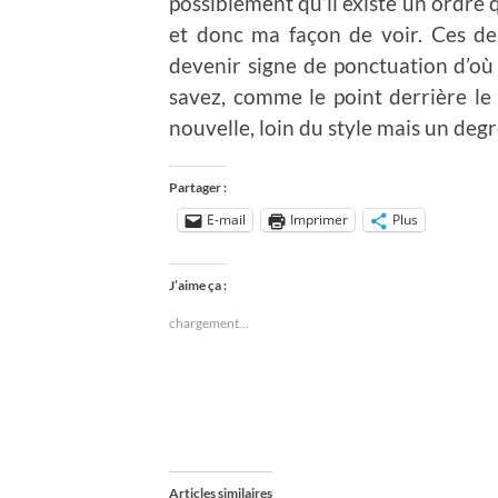
possiblement qu’il existe un ordre 
et donc ma façon de voir. Ces deu
devenir signe de ponctuation d’où d
savez, comme le point derrière le 
nouvelle, loin du style mais un deg
Partager :
E-mail
Imprimer
Plus
J’aime ça :
chargement…
Articles similaires