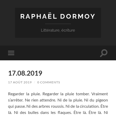
RAPHAËL DORMOY
Littérature, écriture
Toggle
Toggle
search
mobile
field
menu
17.08.2019
17 AOÛT 2019
/
0 COMMENTS
Regarder la pluie. Regarder la pluie tomber. Vraiment
s’arrêter. Ne rien attendre. Ni de la pluie. Ni du pigeon
qui passe. Ni des arbres roussis. Ni de la circulation. Être
là. Ni des bulles dans les flaques. Être là. Être là. Ni