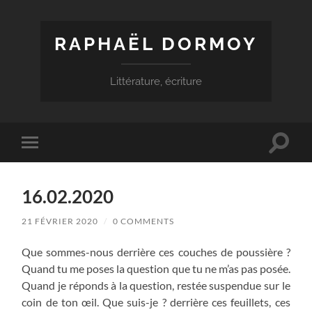
RAPHAËL DORMOY
Littérature, écriture
Toggle
Toggle
search
mobile
field
menu
16.02.2020
21 FÉVRIER 2020
/
0 COMMENTS
Que sommes-nous derrière ces couches de poussière ?
Quand tu me poses la question que tu ne m’as pas posée.
Quand je réponds à la question, restée suspendue sur le
coin de ton œil. Que suis-je ? derrière ces feuillets, ces