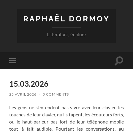
RAPHAËL DORMOY
Littérature, écriture
Toggle
Toggle
search
mobile
field
menu
15.03.2026
25 AVRIL 2026
/
0 COMMENTS
Les gens ne s’entendent pas vivre avec leur clavier, les
touches de leur clavier, qu’ils tapent, les écouteurs forts,
ou le haut-parleur pas fort de leur téléphone mobile
tout à fait audible. Pourtant les conversations, au