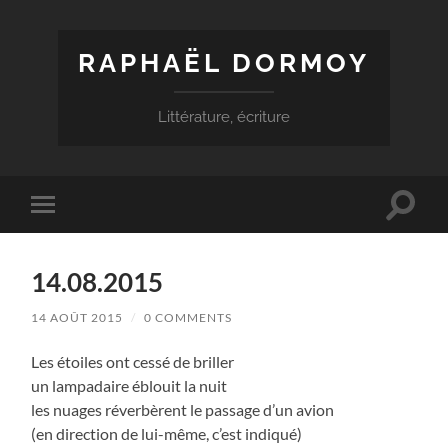
RAPHAËL DORMOY
Littérature, écriture
Toggle
Toggle
search
mobile
field
menu
14.08.2015
14 AOÛT 2015
/
0 COMMENTS
Les étoiles ont cessé de briller
un lampadaire éblouit la nuit
les nuages réverbèrent le passage d’un avion
(en direction de lui-même, c’est indiqué)