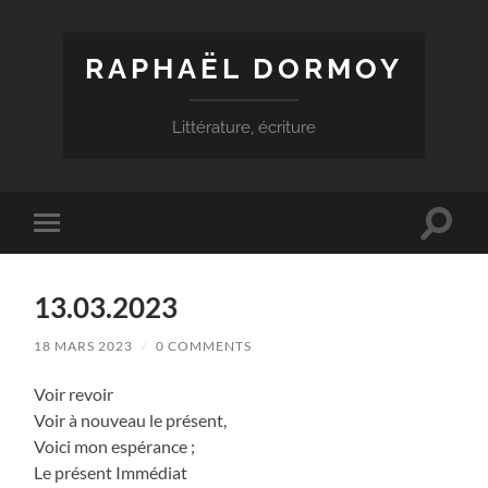
RAPHAËL DORMOY
Littérature, écriture
Toggle
Toggle
search
mobile
field
menu
13.03.2023
18 MARS 2023
/
0 COMMENTS
Voir revoir
Voir à nouveau le présent,
Voici mon espérance ;
Le présent Immédiat