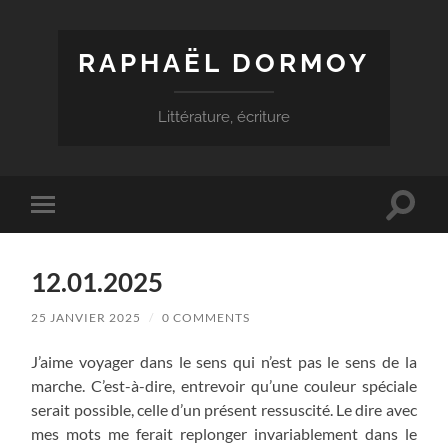
RAPHAËL DORMOY
Littérature, écriture
Toggle
Toggle
search
mobile
field
menu
12.01.2025
25 JANVIER 2025
/
0 COMMENTS
J’aime voyager dans le sens qui n’est pas le sens de la
marche. C’est-à-dire, entrevoir qu’une couleur spéciale
serait possible, celle d’un présent ressuscité. Le dire avec
mes mots me ferait replonger invariablement dans le