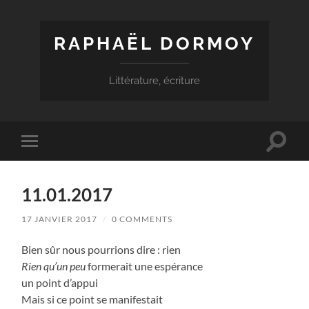
RAPHAËL DORMOY
Littérature, écriture
Toggle
Toggle
search
mobile
field
menu
11.01.2017
17 JANVIER 2017
/
0 COMMENTS
Bien sûr nous pourrions dire : rien
Rien qu’un peu
formerait une espérance
un point d’appui
Mais si ce point se manifestait