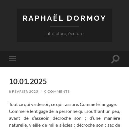
RAPHAËL DORMOY
Littérature, écriture
Toggle
Toggle
search
mobile
field
menu
10.01.2025
8 FÉVRIER 2025
/
0 COMMENTS
Tout ce qui va de soi ; ce qui rassure. Comme le langage.
Comme le lent gage de la personne qui, soufflant un peu,
avant de s’asseoir, décroche son ; d’une manière
naturelle, vieille de mille siècles ; décroche son : sac de