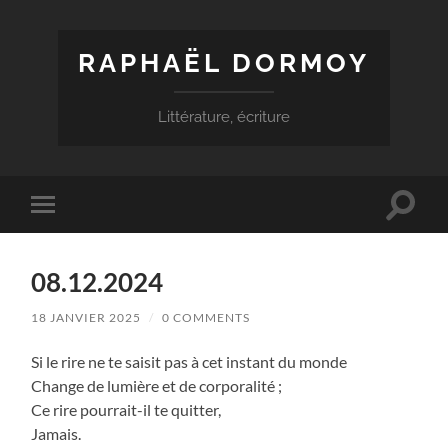
RAPHAËL DORMOY
Littérature, écriture
Toggle
Toggle
search
mobile
field
menu
08.12.2024
18 JANVIER 2025
/
0 COMMENTS
Si le rire ne te saisit pas à cet instant du monde
Change de lumière et de corporalité ;
Ce rire pourrait-il te quitter,
Jamais.