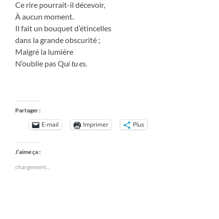
Ce rire pourrait-il décevoir,
À aucun moment.
Il fait un bouquet d’étincelles
dans la grande obscurité ;
Malgré la lumière
N’oublie pas Q
ui tu es
.
Partager :
E-mail
Imprimer
Plus
J’aime ça :
chargement…