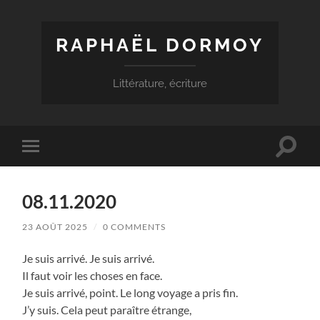
RAPHAËL DORMOY
Littérature, écriture
Toggle
Toggle
search
mobile
field
menu
08.11.2020
23 AOÛT 2025
/
0 COMMENTS
Je suis arrivé. Je suis arrivé.
Il faut voir les choses en face.
Je suis arrivé, point. Le long voyage a pris fin.
J’y suis. Cela peut paraître étrange,